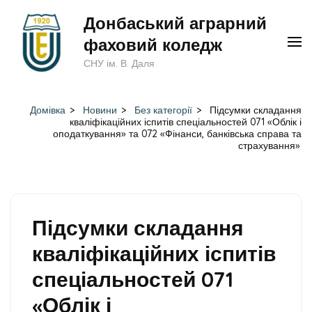
Перейти
Донбаський аграрний
до
фаховий коледж
вмісту
СНУ ім. В. Даля
(натисніть
Enter)
Домівка
>
Новини
>
Без категорії
>
Підсумки складання
кваліфікаційних іспитів спеціальностей 071 «Облік і
оподаткування» та 072 «Фінанси, банківська справа та
страхування»
Підсумки складання
кваліфікаційних іспитів
спеціальностей 071
«Облік і