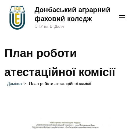
Перейти
Донбаський аграрний
до
фаховий коледж
вмісту
СНУ ім. В. Даля
(натисніть
Enter)
План роботи
атестаційної комісії
Домівка
>
План роботи атестаційної комісії