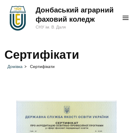
Перейти
Донбаський аграрний
до
фаховий коледж
вмісту
СНУ ім. В. Даля
(натисніть
Enter)
Сертифікати
Домівка
>
Сертифікати