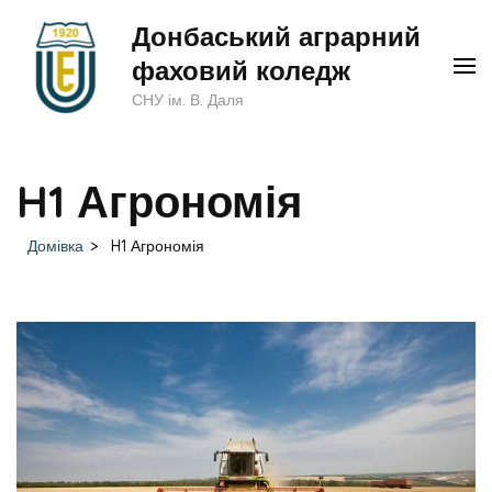
Перейти
Донбаський аграрний
до
фаховий коледж
вмісту
СНУ ім. В. Даля
(натисніть
Enter)
H1 Агрономія
Домівка
>
H1 Агрономія