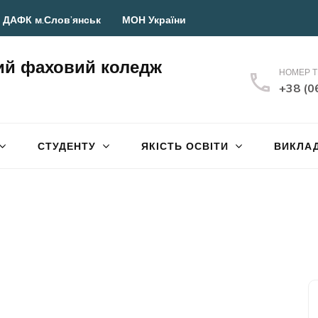
 ДАФК м.Слов’янськ
МОН України
ий фаховий коледж
НОМЕР 
+38 (0
СТУДЕНТУ
ЯКІСТЬ ОСВІТИ
ВИКЛА