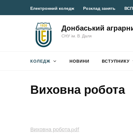
Перейти
Електронний коледж
Розклад занять
ВСП
до
вмісту
Донбаський аграрн
(натисніть
СНУ ім. В. Даля
Enter)
КОЛЕДЖ
НОВИНИ
ВСТУПНИКУ
Виховна робота
Виховна робота.pdf