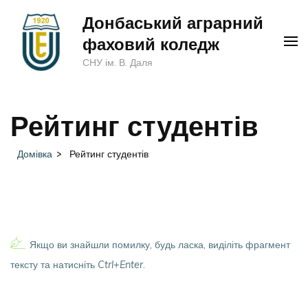
Перейти
Донбаський аграрний
до
фаховий коледж
вмісту
СНУ ім. В. Даля
(натисніть
Enter)
Рейтинг студентів
Домівка
>
Рейтинг студентів
Якщо ви знайшли помилку, будь ласка, виділіть фрагмент
тексту та натисніть
Ctrl+Enter
.