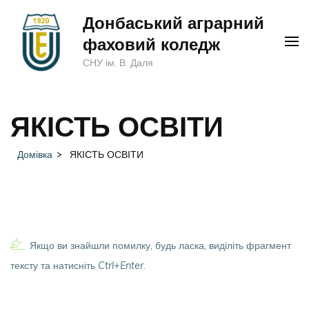
Перейти
Донбаський аграрний
до
фаховий коледж
вмісту
СНУ ім. В. Даля
(натисніть
Enter)
ЯКІСТЬ ОСВІТИ
Домівка
>
ЯКІСТЬ ОСВІТИ
Якщо ви знайшли помилку, будь ласка, виділіть фрагмент
тексту та натисніть
Ctrl+Enter
.