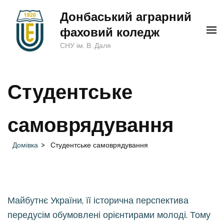
Перейти
Донбаський аграрний
до
фаховий коледж
вмісту
СНУ ім. В. Даля
(натисніть
Enter)
Студентське
самоврядування
Домівка
>
Студентське самоврядування
Майбутнє України, її історична перспектива
передусім обумовлені орієнтирами молоді. Тому