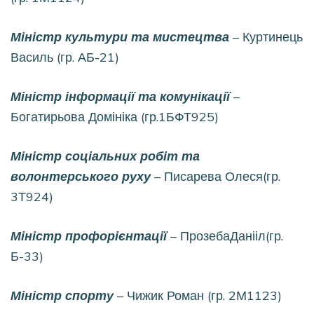
Міністр культури та мистецтва
– Куртинець
Василь (гр. АБ-21)
Міністр інформації та комунікації
–
Богатирьова Домініка (гр.1БФТ925)
Міністр соціальних робіт та
волонтерського руху
– Писарева Олеся(гр.
3Т924)
Міністр профорієнтації
– ПрозебаДанііл(гр.
Б-33)
Міністр спорту
– Чижик Роман (гр. 2М1123)