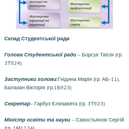
Склад Студентської ради
Голова Студентської ради
– Борсук Таїсія (гр.
3Т924)
Заступники голови:
Гнідина Марія (гр. АБ-11),
Балазан Вікторія (гр.1Б923)
Секретар
– Гарбуз Єлизавета (гр. 3Т923)
Міністр освіти та науки
– Савостьянов Сергій
(гр. 1М1124)