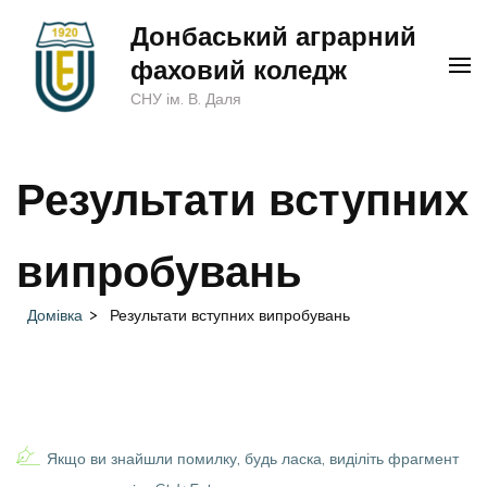
Перейти
Донбаський аграрний
до
фаховий коледж
вмісту
СНУ ім. В. Даля
(натисніть
Enter)
Результати вступних
випробувань
Домівка
>
Результати вступних випробувань
Якщо ви знайшли помилку, будь ласка, виділіть фрагмент