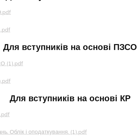
.pdf
.pdf
Для вступників на основі ПЗСО
О (1).pdf
.pdf
Для вступників на основі КР
.pdf
. Облік і оподаткування. (1).pdf