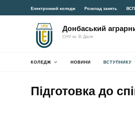
Перейти
Електронний коледж
Розклад занять
ВСП
до
вмісту
Донбаський аграрн
(натисніть
СНУ ім. В. Даля
Enter)
КОЛЕДЖ
НОВИНИ
ВСТУПНИКУ
Підготовка до сп