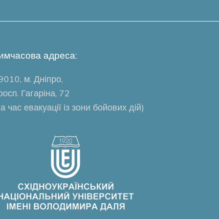
имчасова адреса:
9010, м. Дніпро,
росп. Гагаріна, 72
на час евакуації із зони бойових дій)