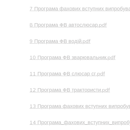
7 Програма фахових вступних випробува
8 Програма ФВ автослюсар.pdf
9 Програма ФВ водій.pdf
10 Програма ФВ зварювальник.pdf
11 Програма ФВ слюсар сг.pdf
12 Програма ФВ трактористи.pdf
13 Програма фахових вступних випробу
14 Програма_фахових_вступних_випроб