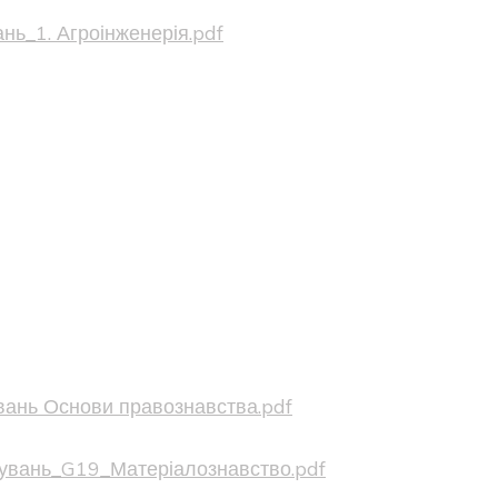
нь_1. Агроінженерія.pdf
вань Основи правознавства.pdf
увань_G19_Матеріалознавство.pdf