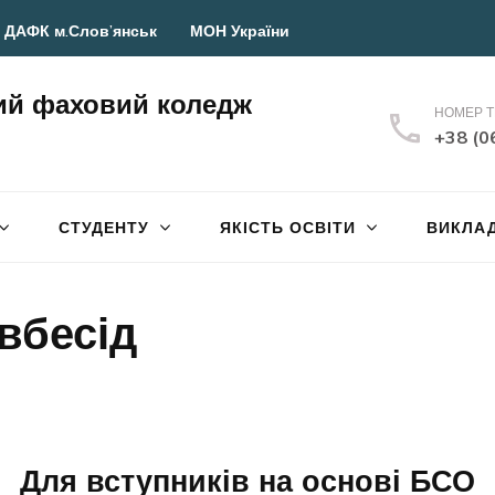
 ДАФК м.Слов’янськ
МОН України
ий фаховий коледж
НОМЕР 
+38 (0
СТУДЕНТУ
ЯКІСТЬ ОСВІТИ
ВИКЛА
івбесід
Для вступників на основі БСО