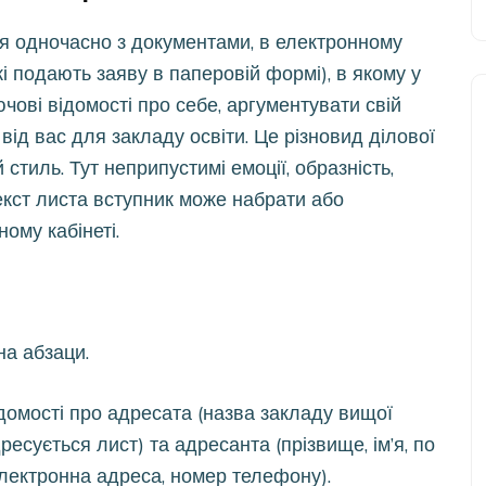
я одночасно з документами, в електронному
кі подають заяву в паперовій формі), в якому у
чові відомості про себе, аргументувати свій
 від вас для закладу освіти. Це різновид ділової
 стиль. Тут неприпустимі емоції, образність,
Текст листа вступник може набрати або
ому кабінеті.
на абзаци.
ідомості про адресата (назва закладу вищої
дресується лист) та адресанта (прізвище, ім’я, по
електронна адреса, номер телефону).