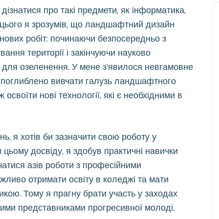
дізнатися про такі предмети, як інформатика,
з цього я зрозумів, що ландшафтний дизайн
анових робіт: починаючи безпосередньо з
вання території і закінчуючи науково
 для озеленення. У мене з’явилося невгамовне
 поглиблено вивчати галузь ландшафтного
 освоїти нові технології, які є необхідними в
ь, я хотів би зазначити свою роботу у
и цьому досвіду, я здобув практичні навички
чатися азів роботи з професійними
ливо отримати освіту в коледжі та мати
кою. Тому я прагну брати участь у заходах
шими представниками прогресивної молоді.