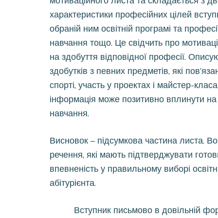
мотиваційного листа та складається з дво
характеристики професійних цілей вступн
обраній ним освітній програмі та професі
навчання тощо. Це свідчить про мотивац
на здобуття відповідної професії. Опису
здобутків з певних предметів, які пов’яза
спорті, участь у проектах і майстер-кла
інформація може позитивно вплинути на
навчання.
Висновок – підсумкова частина листа. В
речення, які мають підтверджувати готов
впевненість у правильному виборі освітн
абітурієнта.
Вступник письмово в довільній формі 