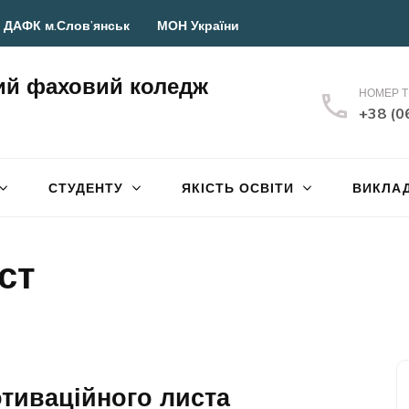
 ДАФК м.Слов’янськ
МОН України
ий фаховий коледж
НОМЕР 
+38 (0
СТУДЕНТУ
ЯКІСТЬ ОСВІТИ
ВИКЛА
ст
тиваційного листа