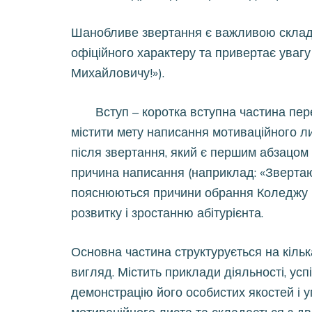
Шанобливе звертання є важливою складо
офіційного характеру та привертає уваг
Михайловичу!»).
Вступ – коротка вступна частина пере
містити мету написання мотиваційного л
після звертання, який є першим абзацом 
причина написання (наприклад: «Звертаюся
пояснюються причини обрання Коледжу і
розвитку і зростанню абітурієнта.
Основна частина структурується на кіль
вигляд. Містить приклади діяльності, успі
демонстрацію його особистих якостей і у