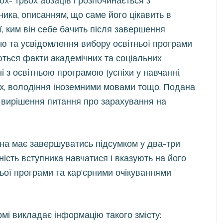
х- трьох абзаців і розпочинається з
ика, описанням, що саме його цікавить в
ї, ким він себе бачить після завершення
ію та усвідомлення вибору освітньої програми
ються факти академічних та соціальних
ні з освітньою програмою (успіхи у навчанні,
сах, володіння іноземними мовами тощо. Подана
 вирішення питання про зарахування на
она має завершуватись підсумком у два-три
ність вступника навчатися і вказують на його
ьої програми та кар’єрними очікуваннями
викладає інформацію такого змісту: