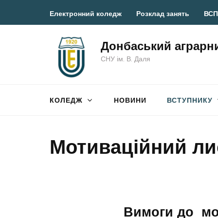
Перейти
Електронний коледж
Розклад занять
ВСП
до
вмісту
Донбаський аграрн
(натисніть
СНУ ім. В. Даля
Enter)
КОЛЕДЖ
НОВИНИ
ВСТУПНИКУ
Мотиваційний ли
Вимоги до мо