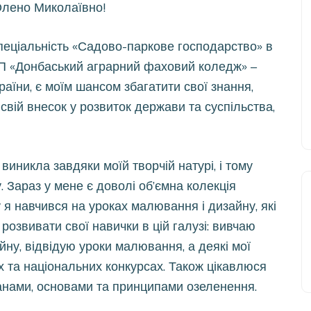
лено Миколаївно!
пеціальність «Садово-паркове господарство» в
СП «Донбаський аграрний фаховий коледж» –
аїни, є моїм шансом збагатити свої знання,
свій внесок у розвиток держави та суспільства,
 виникла завдяки моїй творчій натурі, і тому
 Зараз у мене є доволі об’ємна колекція
 я навчився на уроках малювання і дизайну, які
озвивати свої навички в цій галузі: вивчаю
ну, відвідую уроки малювання, а деякі мої
х та національних конкурсах. Також цікавлюся
анами, основами та принципами озеленення.