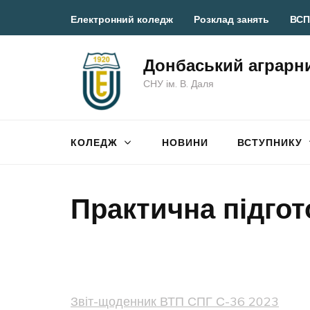
Перейти
Електронний коледж
Розклад занять
ВСП
до
вмісту
Донбаський аграрн
(натисніть
СНУ ім. В. Даля
Enter)
КОЛЕДЖ
НОВИНИ
ВСТУПНИКУ
Практична підгот
Звіт-щоденник ВТП СПГ С-36 2023