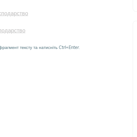
сподарство
подарство
фрагмент тексту та натисніть
Ctrl+Enter
.