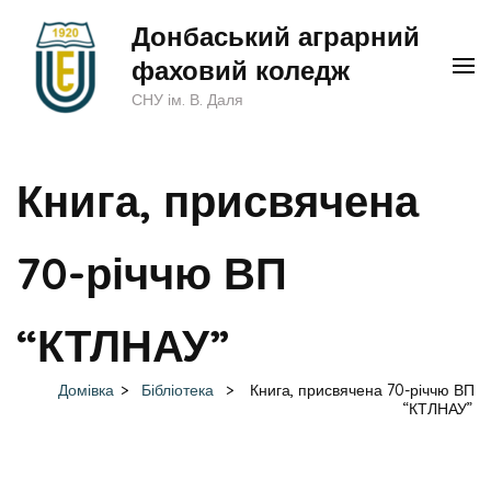
Перейти
Донбаський аграрний
до
фаховий коледж
вмісту
СНУ ім. В. Даля
(натисніть
Enter)
Книга, присвячена
70-річчю ВП
“КТЛНАУ”
Домівка
>
Бібліотека
>
Книга, присвячена 70-річчю ВП
“КТЛНАУ”