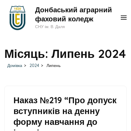
Перейти
Донбаський аграрний
до
фаховий коледж
вмісту
СНУ ім. В. Даля
(натисніть
Enter)
Місяць:
Липень 2024
Домівка
>
2024
>
Липень
Наказ №219 “Про допуск
вступників на денну
форму навчання до