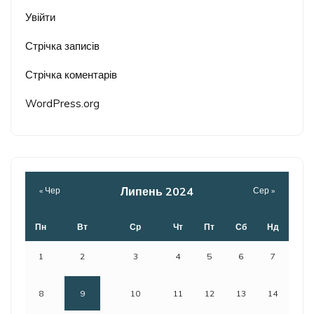
Увійти
Стрічка записів
Стрічка коментарів
WordPress.org
Липень 2024
« Чер
Сер »
Пн
Вт
Ср
Чт
Пт
Сб
Нд
1
2
3
4
5
6
7
8
9
10
11
12
13
14