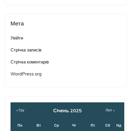
Мета
Увійти
Стрічка записів
Стрічка коментарів
WordPress.org
Січень 2025
« Гру
Лют »
Пн
Вт
Ср
Чт
Пт
Сб
Нд