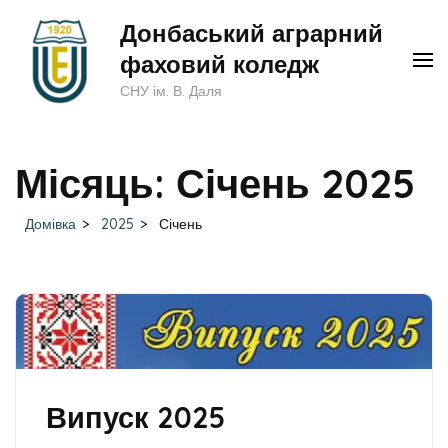
Перейти
Донбаський аграрний
до
фаховий коледж
вмісту
СНУ ім. В. Даля
(натисніть
Enter)
Місяць:
Січень 2025
Домівка
>
2025
>
Січень
Випуск 2025