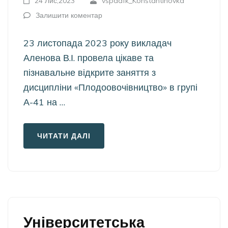
24 Лис,2023
vspdafk_Konstantinovka
Залишити коментар
23 листопада 2023 року викладач
Аленова В.І. провела цікаве та
пізнавальне відкрите заняття з
дисципліни «Плодоовочівництво» в групі
А-41 на …
ЧИТАТИ ДАЛІ
Університетська