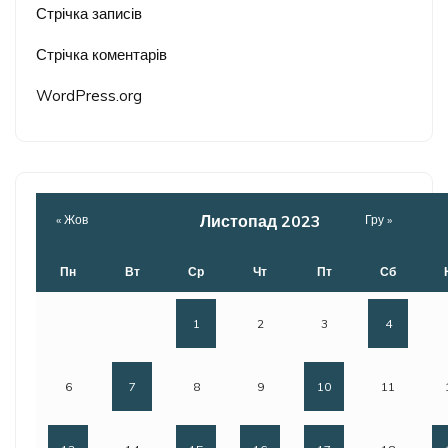
Стрічка записів
Стрічка коментарів
WordPress.org
Листопад 2023
« Жов
Гру »
Пн
Вт
Ср
Чт
Пт
Сб
1
2
3
4
6
7
8
9
10
11