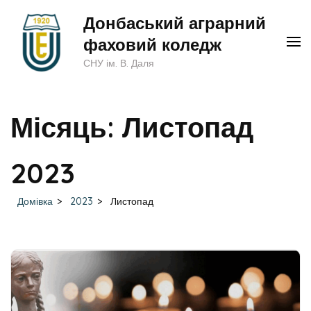
Перейти
Донбаський аграрний
до
фаховий коледж
вмісту
СНУ ім. В. Даля
(натисніть
Enter)
Місяць:
Листопад
2023
Домівка
>
2023
>
Листопад