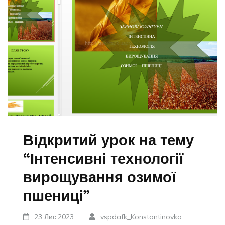
Відкритий урок на тему
“Інтенсивні технології
вирощування озимої
пшениці”
23 Лис,2023
vspdafk_Konstantinovka