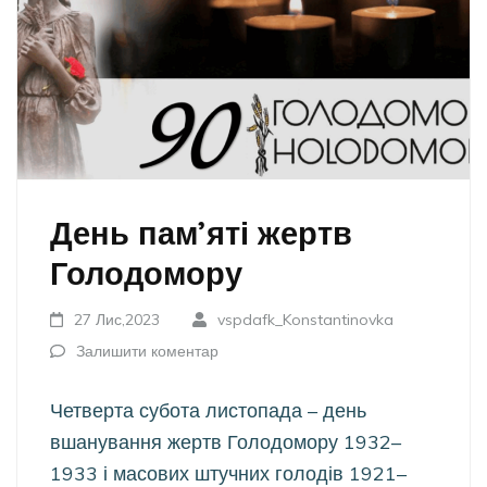
День пам’яті жертв
Голодомору
27 Лис,2023
vspdafk_Konstantinovka
Залишити коментар
Четверта субота листопада – день
вшанування жертв Голодомору 1932–
1933 і масових штучних голодів 1921–