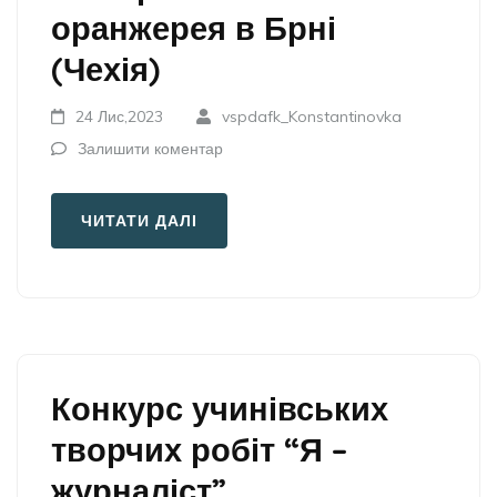
оранжерея в Брні
(Чехія)
24 Лис,2023
vspdafk_Konstantinovka
Залишити коментар
ЧИТАТИ ДАЛІ
Конкурс учинівських
творчих робіт “Я –
журналіст”