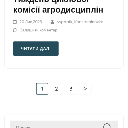
комісії агродисциплін
20 Лис,2023
vspdafk_Konstantinovka
Залишити коментар
ЧИТАТИ ДАЛІ
Пагінація
Сторінку
Сторінку
Сторінку
1
2
3
>
записів