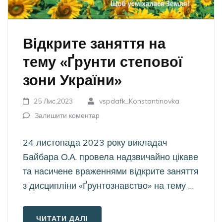
Відкрите заняття на
тему «Ґрунти степової
зони України»
25 Лис,2023
vspdafk_Konstantinovka
Залишити коментар
24 листопада 2023 року викладач
Байбара О.А. провела надзвичайно цікаве
та насичене враженнями відкрите заняття
з дисципліни «Ґрунтознавство» на тему …
ЧИТАТИ ДАЛІ