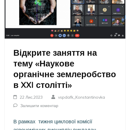
Відкрите заняття на
тему «Наукове
органічне землеробство
в XXI столітті»
22 Лис,2023
vspdafk_Konstantinovka
Залишити коментар
В рамках тижня циклової комісії
агрономічних дисциплін викладач