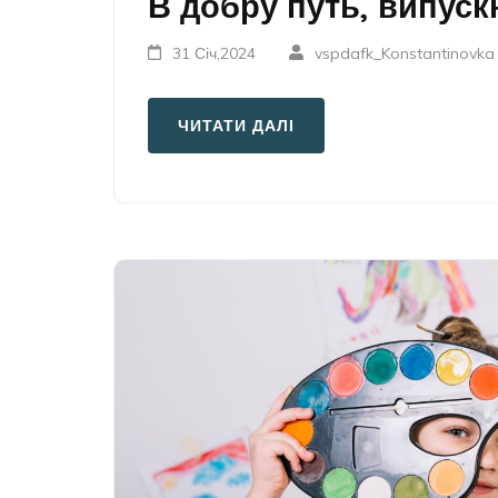
В добру путь, випуск
31 Січ,2024
vspdafk_Konstantinovka
ЧИТАТИ ДАЛІ