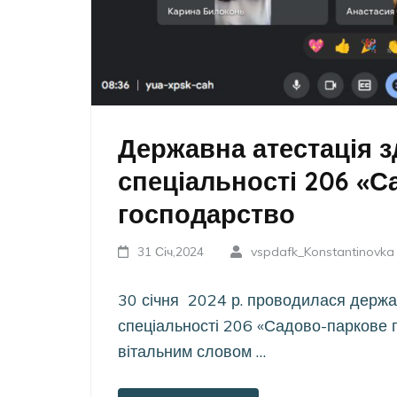
Державна атестація зд
спеціальності 206 «
господарство
31 Січ,2024
vspdafk_Konstantinovka
30 січня 2024 р. проводилася держав
спеціальності 206 «Садово-паркове 
вітальним словом …