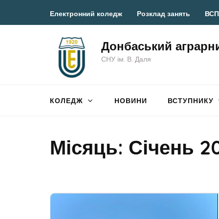
Перейти
Електронний коледж
Розклад занять
ВСП
до
вмісту
Донбаський аграрн
(натисніть
СНУ ім. В. Даля
Enter)
КОЛЕДЖ
НОВИНИ
ВСТУПНИКУ
Місяць:
Січень 2