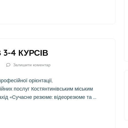
 3-4 КУРСІВ
Залишити коментар
рофесійної орієнтації,
йних послуг Костянтинівським міським
ахід «Сучасне резюме: відеорезюме та …