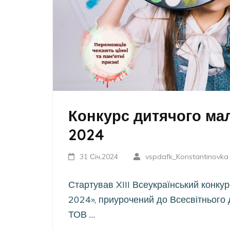
Конкурс дитячого мал
2024
31 Січ,2024
vspdafk_Konstantinovka
Стартував XIII Всеукраїнський конку
2024», приурочений до Всесвітнього 
ТОВ …