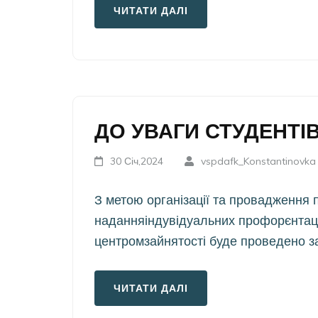
ЧИТАТИ ДАЛІ
ДО УВАГИ СТУДЕНТІВ
30 Січ,2024
vspdafk_Konstantinovka
З метою організації та провадження п
наданняіндувідуальних профорєнтаці
центромзайнятості буде проведено з
ЧИТАТИ ДАЛІ