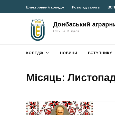
Перейти
Електронний коледж
Розклад занять
ВСП
до
вмісту
Донбаський аграрн
(натисніть
СНУ ім. В. Даля
Enter)
КОЛЕДЖ
НОВИНИ
ВСТУПНИКУ
Місяць:
Листопад