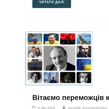
ЧИТАТИ ДАЛІ
Вітаємо переможців к
6 Лис,2024
vspdafk_Konstantinovka