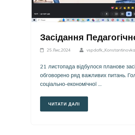
Засідання Педагогічн
25 Лис,2024
vspdafk_Konstantinovk
21 листопада відбулося планове засі
обговорено ряд важливих питань. Голо
соціально-економічної …
ЧИТАТИ ДАЛІ