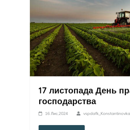
17 листопада День пр
господарства
16 Лис,2024
vspdafk_Konstantinovk