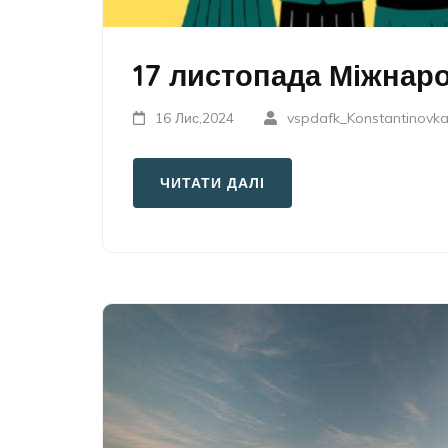
17 листопада Міжнар
16 Лис,2024
vspdafk_Konstantinovk
ЧИТАТИ ДАЛІ