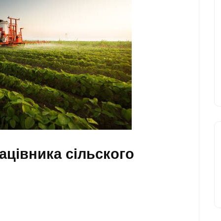
ацівника сільского
a