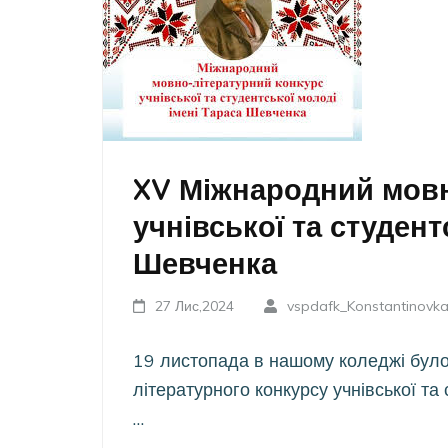
XV Міжнародний мовн
учнівської та студент
Шевченка
27 Лис,2024
vspdafk_Konstantinovk
19 листопада в нашому коледжі було
літературного конкурсу учнівської та
…