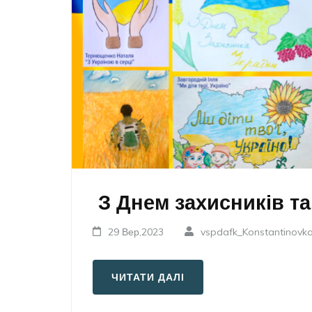
З Днем захисників та
29 Вер,2023
vspdafk_Konstantinovk
ЧИТАТИ ДАЛІ