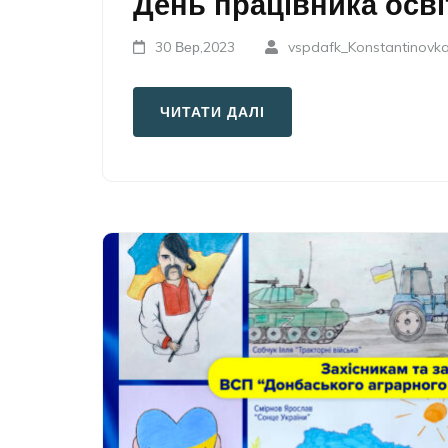
День працівника осві
30 Вер,2023
vspdafk_Konstantinovk
ЧИТАТИ ДАЛІ