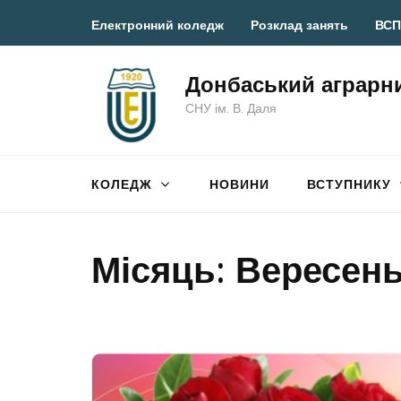
Перейти
Електронний коледж
Розклад занять
ВСП
до
вмісту
Донбаський аграрн
(натисніть
СНУ ім. В. Даля
Enter)
КОЛЕДЖ
НОВИНИ
ВСТУПНИКУ
Місяць:
Вересень