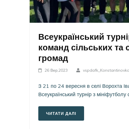
Всеукраїнський турні
команд сільських та
громад
26 Вер,2023
vspdafk_Konstantinovk
З 21 по 24 вересня в селі Ворохта Ів
Всеукраїнський турнір з мініфутболу
ЧИТАТИ ДАЛІ