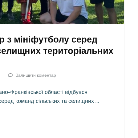
р з мініфутболу серед
 селищних територіальних
a
Залишити коментар
ано-Франківської області відбувся
 серед команд сільських та селищних …