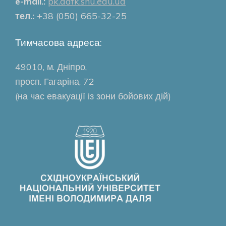
e-mail.:
pk.dafk.snu.edu.ua
тел.:
+38 (050) 665-32-25
Тимчасова адреса:
49010, м. Дніпро,
просп. Гагаріна, 72
(на час евакуації із зони бойових дій)