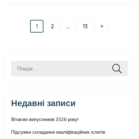
Пагінація
Сторінку
Сторінку
Сторінку
1
2
…
13
>
записів
Пошук:
Недавні записи
Вітаємо випускників 2026 року!
Підсумки складання кваліфікаційних іспитів