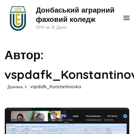
Перейти
Донбаський аграрний
до
фаховий коледж
вмісту
СНУ ім. В. Даля
(натисніть
Enter)
Автор:
vspdafk_Konstantino
Домівка
>
vspdafk_Konstantinovka