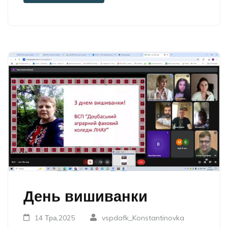
День вишиванки
14 Тра,2025
vspdafk_Konstantinovka