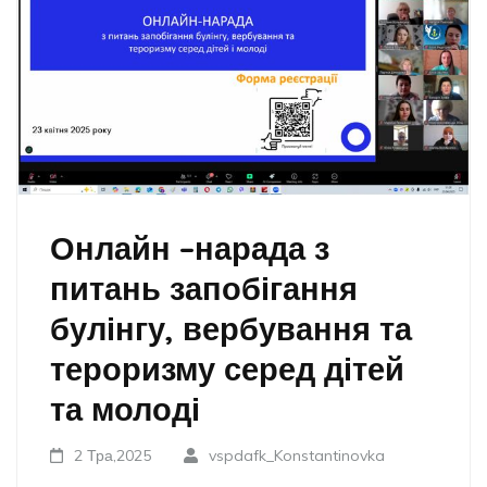
Онлайн –нарада з
питань запобігання
булінгу, вербування та
тероризму серед дітей
та молоді
2 Тра,2025
vspdafk_Konstantinovka