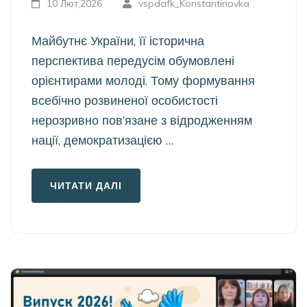
10 Лют,2026
vspdafk_Konstantinovka
Майбутнє України, її історична
перспектива передусім обумовлені
орієнтирами молоді. Тому формування
всебічно розвиненої особистості
нерозривно пов’язане з відродженням
нації, демократизацією …
ЧИТАТИ ДАЛІ