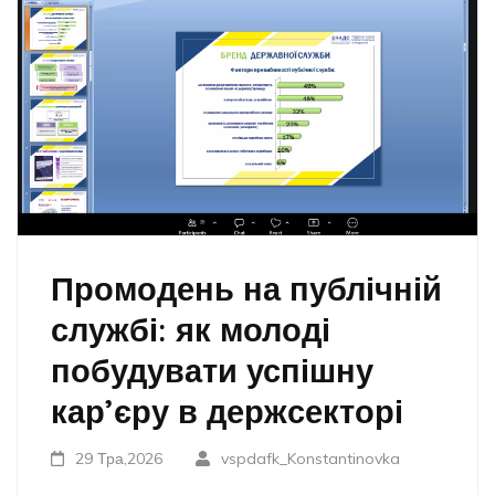
Промодень на публічній
службі: як молоді
побудувати успішну
кар’єру в держсекторі
29 Тра,2026
vspdafk_Konstantinovka