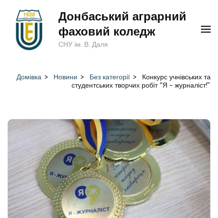
Перейти
Донбаський аграрний
до
фаховий коледж
вмісту
СНУ ім. В. Даля
(натисніть
Enter)
Домівка
>
Новини
>
Без категорії
>
Конкурс учнівських та
студентських творчих робіт “Я – журналіст!”