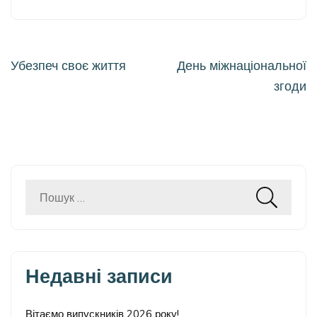
Навігація
Убезпеч своє життя
День міжнаціональної
записів
згоди
Пошук:
Недавні записи
Вітаємо випускників 2026 року!