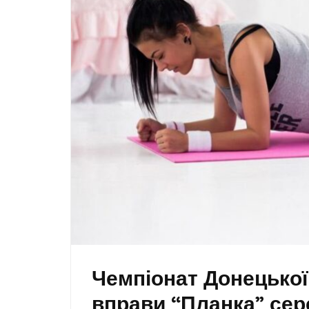
Чемпіонат Донецької
вправи “Планка” сер