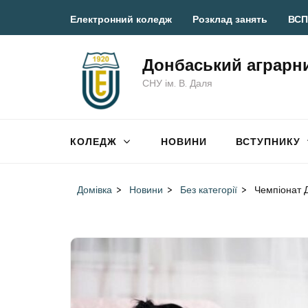
Перейти
Електронний коледж
Розклад занять
ВСП
до
вмісту
Донбаський аграрн
(натисніть
СНУ ім. В. Даля
Enter)
КОЛЕДЖ
НОВИНИ
ВСТУПНИКУ
Домівка
>
Новини
>
Без категорії
>
Чемпіонат Д