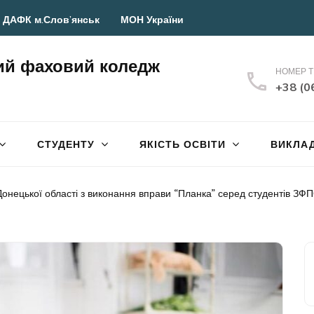
 ДАФК м.Слов’янськ
МОН України
ий фаховий коледж
НОМЕР 
+38 (0
СТУДЕНТУ
ЯКІСТЬ ОСВІТИ
ВИКЛА
онецької області з виконання вправи “Планка” серед студентів ЗФ