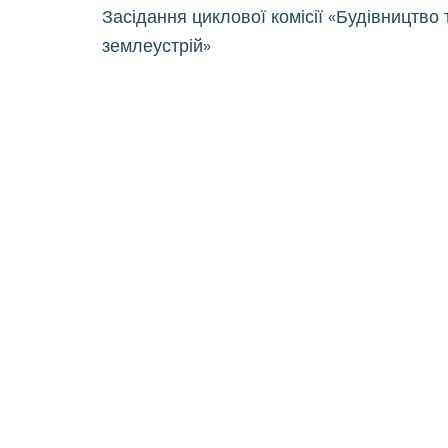
Навігація
Засідання циклової комісії «Будівництво 
записів
землеустрій»