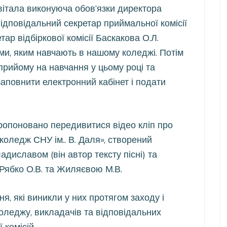
ивітала виконуюча обов’язки директора
дповідальний секретар приймальної комісії
ар відбіркової комісії Баскакова О.Л.
ми, яким навчають в нашому коледжі. Потім
рийому на навчання у цьому році та
аповнити електронний кабінет і подати
пропоновано передивитися відео кліп про
оледж СНУ ім.. В. Даля», створений
диславом (він автор тексту пісні) та
Рябко О.В. та Жиляєвою М.В.
ня, які виникли у них протягом заходу і
 коледжу, викладачів та відповідальних
 комісій.