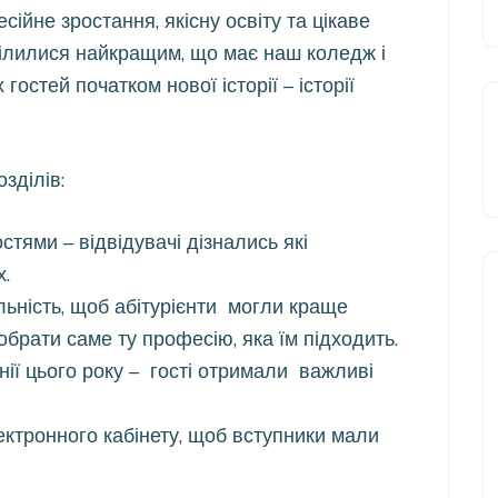
есійне зростання, якісну освіту та цікаве
оділилися найкращим, що має наш коледж і
остей початком нової історії – історії
зділів:
тями – відвідувачі дізнались які
х.
ьність, щоб абітурієнти могли краще
 обрати саме ту професію, яка їм підходить.
ії цього року – гості отримали важливі
ктронного кабінету, щоб вступники мали