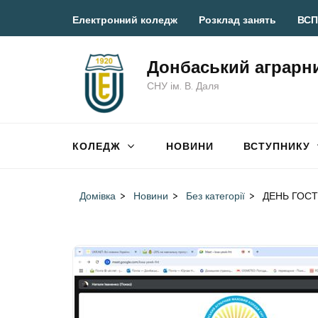
Перейти
Електронний коледж
Розклад занять
ВСП
до
вмісту
Донбаський аграрн
(натисніть
СНУ ім. В. Даля
Enter)
КОЛЕДЖ
НОВИНИ
ВСТУПНИКУ
Домівка
>
Новини
>
Без категорії
>
ДЕНЬ ГОС