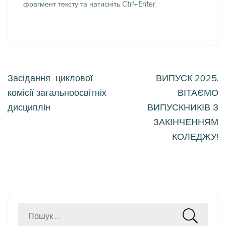
фрагмент тексту та натисніть
Ctrl+Enter
.
Навігація
Засідання циклової
ВИПУСК 2025.
записів
комісії загальноосвітніх
ВІТАЄМО
дисциплін
ВИПУСКНИКІВ З
ЗАКІНЧЕННЯМ
КОЛЕДЖУ!
Пошук: