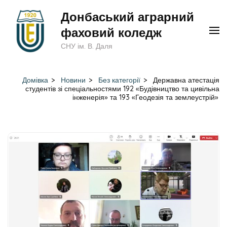
Перейти
Донбаський аграрний
до
фаховий коледж
вмісту
СНУ ім. В. Даля
(натисніть
Enter)
Домівка
>
Новини
>
Без категорії
>
Державна атестація
студентів зі спеціальностями 192 «Будівництво та цивільна
інженерія» та 193 «Геодезія та землеустрій»