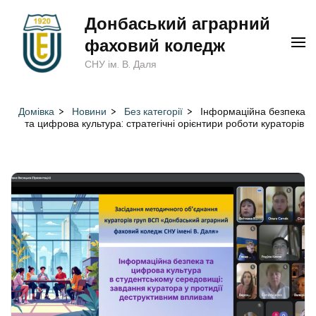
Перейти
Донбаський аграрний
до
фаховий коледж
вмісту
СНУ ім. В. Даля
(натисніть
Enter)
Домівка
>
Новини
>
Без категорії
>
Інформаційна безпека
та цифрова культура: стратегічні орієнтири роботи кураторів