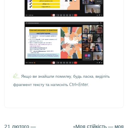
Якщо ви знайшли помилку, будь ласка, виділіть
фрагмент тексту та натисніть
Ctrl+Enter
.
Навігація
21 лютого —
«Моя стійкість — моя