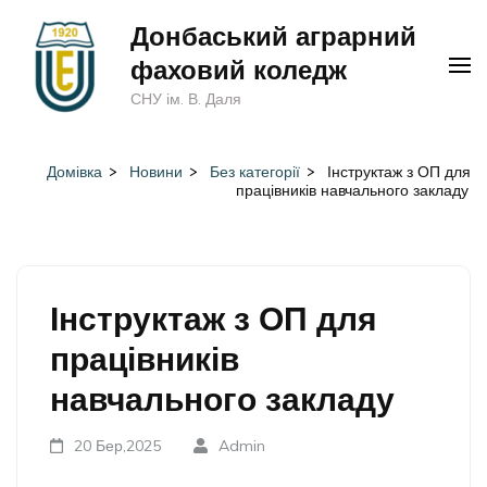
Перейти
Донбаський аграрний
до
фаховий коледж
вмісту
СНУ ім. В. Даля
(натисніть
Enter)
Домівка
>
Новини
>
Без категорії
>
Інструктаж з ОП для
працівників навчального закладу
Інструктаж з ОП для
працівників
навчального закладу
20 Бер,2025
Admin