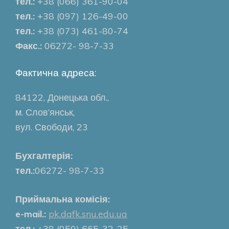
тел.:
+38 (066) 361-90-04
тел.:
+38 (097) 126-49-00
тел.:
+38 (073) 461-80-74
Факс.:
06272- 98-7-33
Фактична адреса:
84122, Донецька обл.,
м. Слов’янськ,
вул. Свободи, 23
Бухгалтерія:
тел.:
06272- 98-7-33
Приймальна комісія:
e-mail.:
pk.dafk.snu.edu.ua
тел.:
+38 (050) 665-32-25