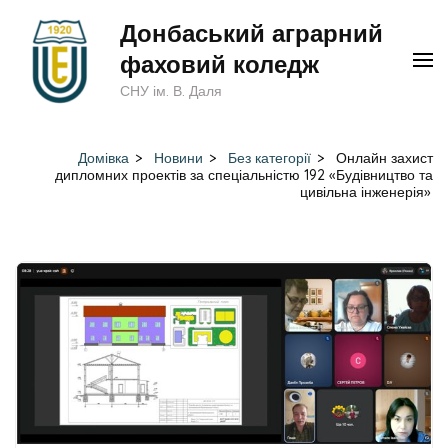
Перейти
Донбаський аграрний
до
фаховий коледж
вмісту
СНУ ім. В. Даля
(натисніть
Enter)
Домівка
>
Новини
>
Без категорії
>
Онлайн захист
дипломних проектів за спеціальністю 192 «Будівництво та
цивільна інженерія»