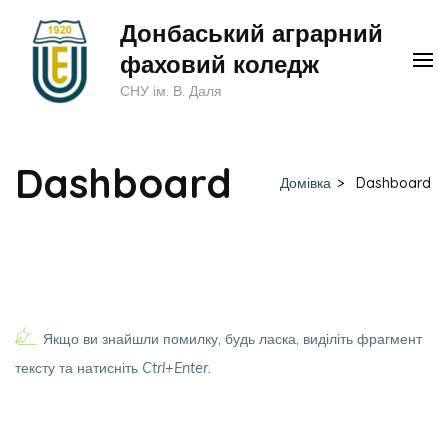
Перейти
Донбаський аграрний
до
фаховий коледж
вмісту
СНУ ім. В. Даля
(натисніть
Enter)
Dashboard
Домівка
>
Dashboard
Якщо ви знайшли помилку, будь ласка, виділіть фрагмент
тексту та натисніть
Ctrl+Enter
.