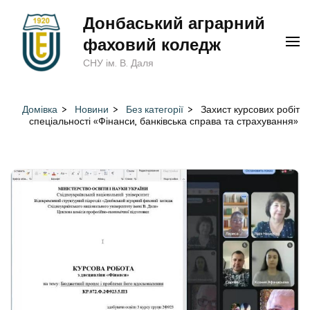
Перейти
Донбаський аграрний
до
фаховий коледж
вмісту
СНУ ім. В. Даля
(натисніть
Enter)
Домівка
>
Новини
>
Без категорії
>
Захист курсових робіт
спеціальності «Фінанси, банківська справа та страхування»