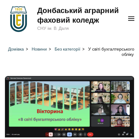
Перейти
Донбаський аграрний
до
фаховий коледж
вмісту
СНУ ім. В. Даля
(натисніть
Enter)
Домівка
>
Новини
>
Без категорії
>
У світі бухгалтерського
обліку