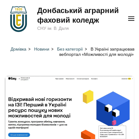
Перейти
Донбаський аграрний
до
фаховий коледж
вмісту
СНУ ім. В. Даля
(натисніть
Enter)
Домівка
>
Новини
>
Без категорії
>
В Україні запрацював
вебпортал «Можливості для молоді»