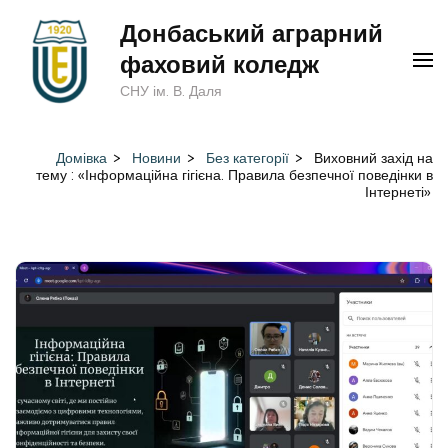
Перейти
Донбаський аграрний
до
фаховий коледж
вмісту
СНУ ім. В. Даля
(натисніть
Enter)
Домівка
>
Новини
>
Без категорії
>
Виховний захід на
тему : «Інформаційна гігієна. Правила безпечної поведінки в
Інтернеті»