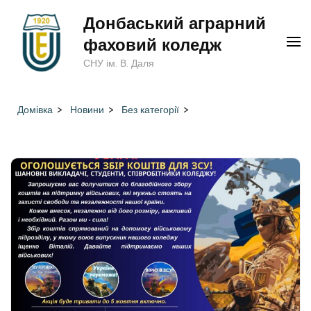
Перейти
Донбаський аграрний
до
фаховий коледж
вмісту
СНУ ім. В. Даля
(натисніть
Enter)
Домівка
>
Новини
>
Без категорії
>