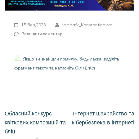
15 Вер,2023
vspdafk_Konstantinovka
Залишити коментар
Якщо ви знайшли помилку, будь ласка, виділіть
фрагмент тексту та натисніть
Ctrl+Enter
.
Навігація
Обласний конкурс
Інтернет шахрайство та
записів
квіткових композицій та
кібербезпека в інтернеті
бліц-