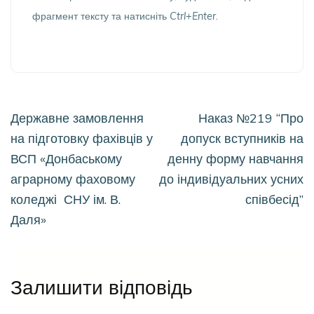
фрагмент тексту та натисніть
Ctrl+Enter
.
Навігація
Державне замовлення
Наказ №219 “Про
записів
на підготовку фахівців у
допуск вступників на
ВСП «Донбаському
денну форму навчання
аграрному фаховому
до індивідуальних усних
коледжі СНУ ім. В.
співбесід”
Даля»
Залишити відповідь