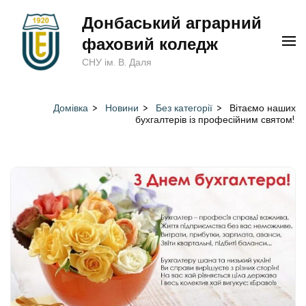
Перейти
Донбаський аграрний
до
фаховий коледж
вмісту
СНУ ім. В. Даля
(натисніть
Enter)
Домівка
>
Новини
>
Без категорії
>
Вітаємо наших
бухгалтерів із професійним святом!