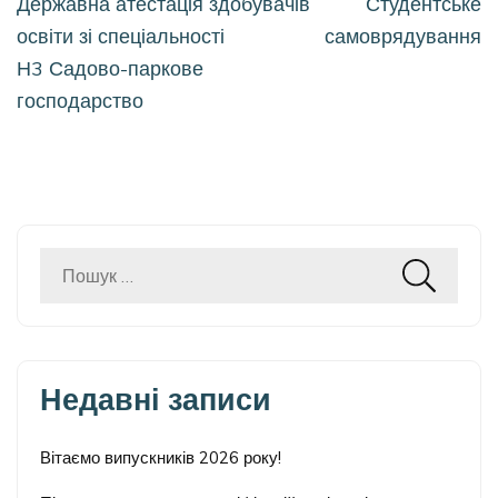
Навігація
Державна атестація здобувачів
Студентське
записів
освіти зі спеціальності
самоврядування
Н3 Садово-паркове
господарство
Пошук:
Недавні записи
Вітаємо випускників 2026 року!