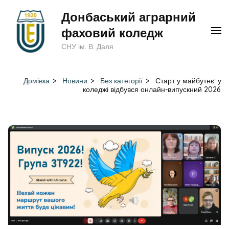
Перейти
Донбаський аграрний
до
фаховий коледж
вмісту
СНУ ім. В. Даля
(натисніть
Enter)
Домівка
>
Новини
>
Без категорії
>
Старт у майбутнє: у
коледжі відбувся онлайн-випускний 2026