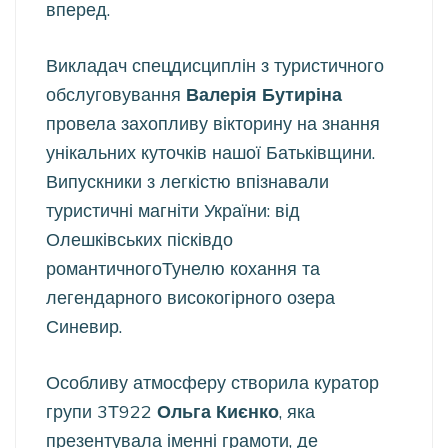
вперед.
Викладач спецдисциплін з туристичного
обслуговування
Валерія Бутиріна
провела захопливу вікторину на знання
унікальних куточків нашої Батьківщини.
Випускники з легкістю впізнавали
туристичні магніти України: від
Олешківських пісківдо
романтичногоТунелю кохання та
легендарного високогірного озера
Синевир.
Особливу атмосферу створила куратор
групи 3Т922
Ольга Києнко
, яка
презентувала іменні грамоти, де