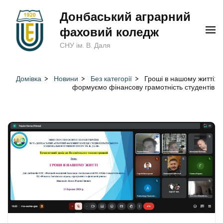
Перейти
Донбаський аграрний
до
фаховий коледж
вмісту
СНУ ім. В. Даля
(натисніть
Enter)
Домівка
>
Новини
>
Без категорії
>
Гроші в нашому житті:
формуємо фінансову грамотність студентів