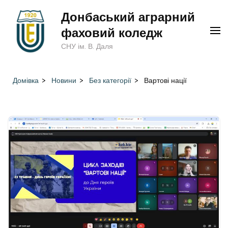
Перейти
Донбаський аграрний
до
фаховий коледж
вмісту
СНУ ім. В. Даля
(натисніть
Enter)
Домівка
>
Новини
>
Без категорії
>
Вартові нації