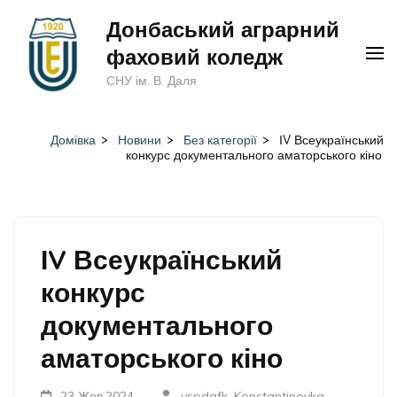
Перейти
Донбаський аграрний
до
фаховий коледж
вмісту
СНУ ім. В. Даля
(натисніть
Enter)
Домівка
>
Новини
>
Без категорії
>
ІV Всеукраїнський
конкурс документального аматорського кіно
ІV Всеукраїнський
конкурс
документального
аматорського кіно
23 Жов,2024
vspdafk_Konstantinovka