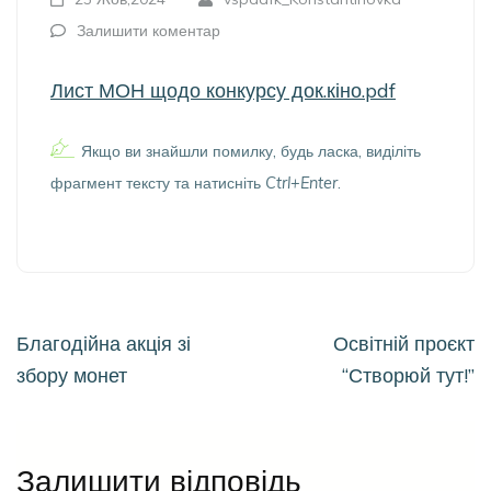
Залишити коментар
Лист МОН щодо конкурсу док.кіно.pdf
Якщо ви знайшли помилку, будь ласка, виділіть
фрагмент тексту та натисніть
Ctrl+Enter
.
Навігація
Благодійна акція зі
Освітній проєкт
записів
збору монет
“Створюй тут!”
Залишити відповідь