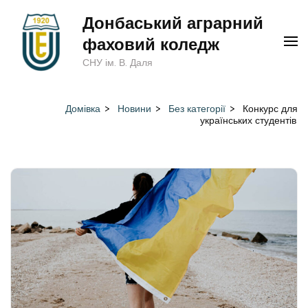
Перейти
Донбаський аграрний
до
фаховий коледж
вмісту
СНУ ім. В. Даля
(натисніть
Enter)
Домівка
>
Новини
>
Без категорії
>
Конкурс для
українських студентів