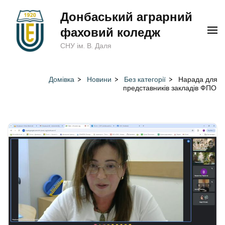
Перейти
Донбаський аграрний
до
фаховий коледж
вмісту
СНУ ім. В. Даля
(натисніть
Enter)
Домівка
>
Новини
>
Без категорії
>
Нарада для
представників закладів ФПО