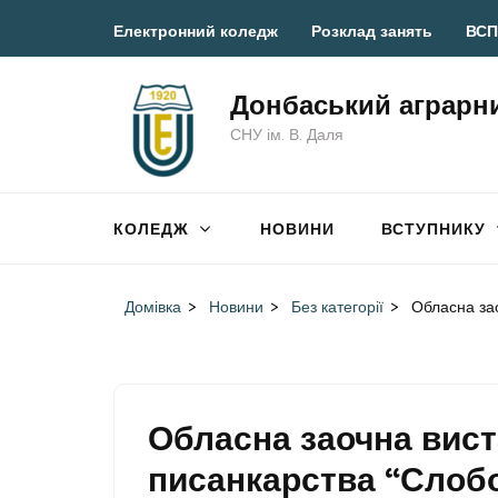
Перейти
Електронний коледж
Розклад занять
ВСП
до
вмісту
Донбаський аграрн
(натисніть
СНУ ім. В. Даля
Enter)
КОЛЕДЖ
НОВИНИ
ВСТУПНИКУ
Домівка
>
Новини
>
Без категорії
>
Обласна за
Обласна заочна вист
писанкарства “Слоб