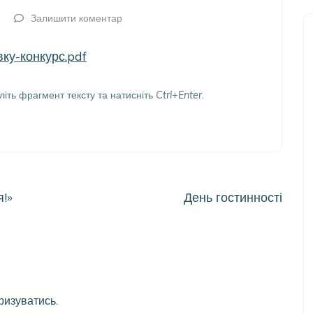
Залишити коментар
ку-конкурс.pdf
літь фрагмент тексту та натисніть
Ctrl+Enter
.
!»
День гостинності
ризуватись
.