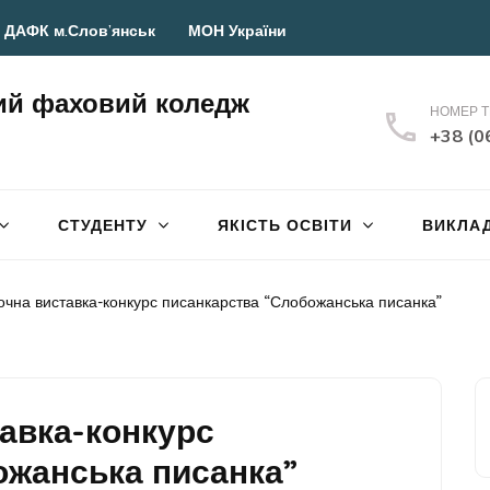
 ДАФК м.Слов’янськ
МОН України
ий фаховий коледж
НОМЕР 
+38 (0
СТУДЕНТУ
ЯКІСТЬ ОСВІТИ
ВИКЛА
очна виставка-конкурс писанкарства “Слобожанська писанка”
авка-конкурс
ожанська писанка”