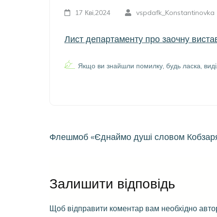
17 Кві,2024
vspdafk_Konstantinovka
Лист департаменту про заочну вистав
Якщо ви знайшли помилку, будь ласка, виді
Навігація
Флешмоб «Єднаймо душі словом Кобзаря
записів
Залишити відповідь
Щоб відправити коментар вам необхідно
авто