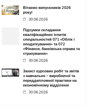
Вітаємо випускників 2026
року!
30.06.2026
Підсумки складання
кваліфікаційних іспитів
спеціальностей 071 «Облік і
оподаткування» та 072
«Фінанси, банківська справа та
страхування»
30.06.2026
Захист курсових робіт та звітів
з навчально – виробничої та
переддипломної практики на
економічному відділенні
30.06.2026