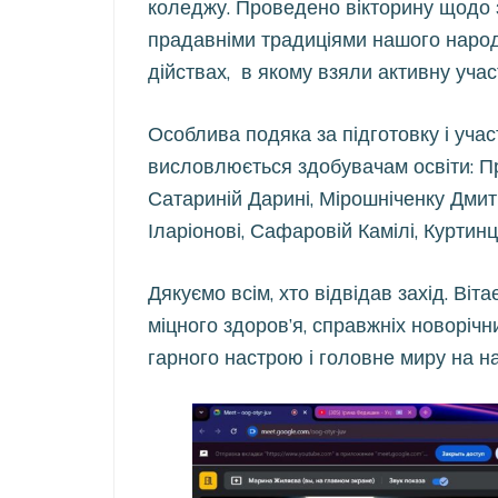
коледжу. Проведено вікторину щодо з
прадавніми традиціями нашого народу
дійствах, в якому взяли активну участ
Особлива подяка за підготовку і участ
висловлюється
здобувачам освіти: П
Сатариній Дарині, Мірошніченку Дмит
Іларіонові, Сафаровій Камілі, Куртин
Дякуємо всім, хто відвідав захід. Ві
міцного здоров’я, справжніх новорічн
гарного настрою і головне миру на на