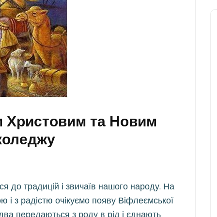
м Христовим та Новим
 коледжу
ся до традицій і звичаїв нашого народу. На
ю і з радістю очікуємо появу Віфлеємської
здва передаються з роду в рід і єднають