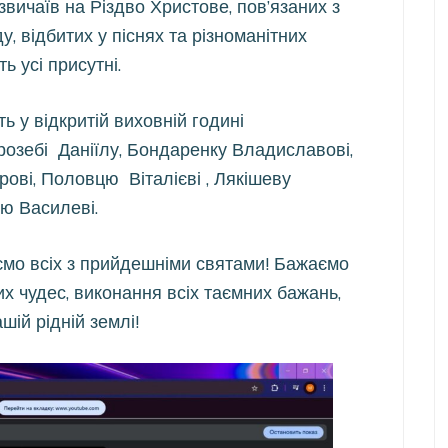
вичаїв на Різдво Христове, пов’язаних з
, відбитих у піснях та різноманітних
ь усі присутні.
ь у відкритій виховній годині
розебі Даніїлу, Бондаренку Владиславові,
рові, Половцю Віталієві , Лякішеву
цю Василеві.
таємо всіх з прийдешніми святами! Бажаємо
их чудес, виконання всіх таємних бажань,
шій рідній землі!