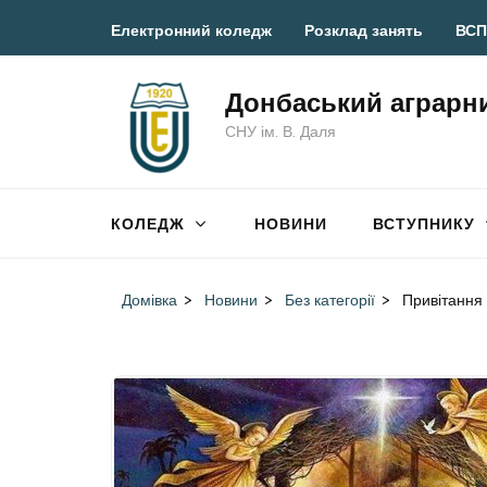
Перейти
Електронний коледж
Розклад занять
ВСП
до
вмісту
Донбаський аграрн
(натисніть
СНУ ім. В. Даля
Enter)
КОЛЕДЖ
НОВИНИ
ВСТУПНИКУ
Домівка
>
Новини
>
Без категорії
>
Привітання 