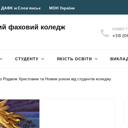
 ДАФК м.Слов’янськ
МОН України
ий фаховий коледж
НОМЕР 
+38 (0
СТУДЕНТУ
ЯКІСТЬ ОСВІТИ
ВИКЛА
з Різдвом Христовим та Новим роком від студентів коледжу