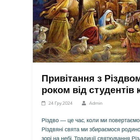
Привітання з Різдво
роком від студентів
24 Гру,2024
Admin
Різдво — це час, коли ми повертаємо
Різдвяні свята ми збираємося родино
зорі на небі. Традиції святкування Рі