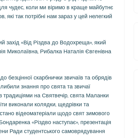
с для чудес, коли ми віримо в краще майбутнє
, які так потрібні нам зараз у цей нелегкий
ий захід «Від Різдва до Водохреща», який
рія Миколаївна, Рибалка Наталія Євгенівна
до безцінної скарбнички звичаїв та обрядів
глибили знання про свята та звичаї
з традиціями на Святвечір, свята Маланки
іти виконали колядки, щедрівки та
ристано відеоматеріали щодо свят зимового
Бондаренка «Різдво наступає», презентація
члени Ради студентського самоврядування