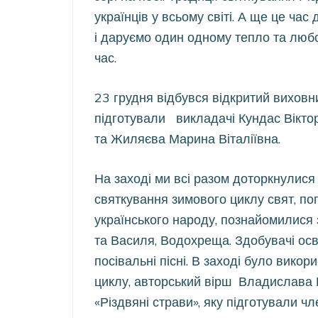
українців у всьому світі. А ще це ча
і даруємо один одному тепло та любов
час.
23 грудня відбувся відкритий виховн
підготували викладачі Кундас Вікто
та Жиляєва Марина Віталіївна.
На заході ми всі разом доторкнулися 
святкування зимового циклу свят, по
українського народу, познайомилися 
та Василя, Водохреща. Здобувачі осв
посівальні пісні. В заході було вико
циклу, авторський вірш Владислава 
«Різдвяні страви», яку підготували 