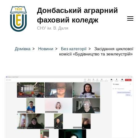
Перейти
Донбаський аграрний
до
фаховий коледж
вмісту
СНУ ім. В. Даля
(натисніть
Enter)
Домівка
>
Новини
>
Без категорії
>
Засідання циклової
комісії «Будівництво та землеустрій»