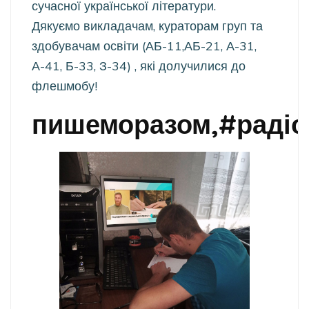
сучасної української літератури.
Дякуємо викладачам, кураторам груп та
здобувачам освіти (АБ-11,АБ-21, А-31,
А-41, Б-33, З-34) , які долучилися до
флешмобу!
пишеморазом,#радіо