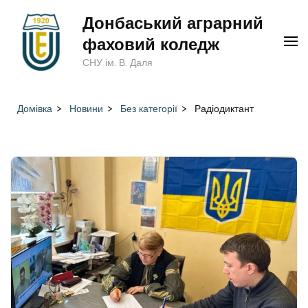
Перейти
Донбаський аграрний
до
фаховий коледж
вмісту
СНУ ім. В. Даля
(натисніть
Enter)
Домівка
>
Новини
>
Без категорії
>
Радіодиктант