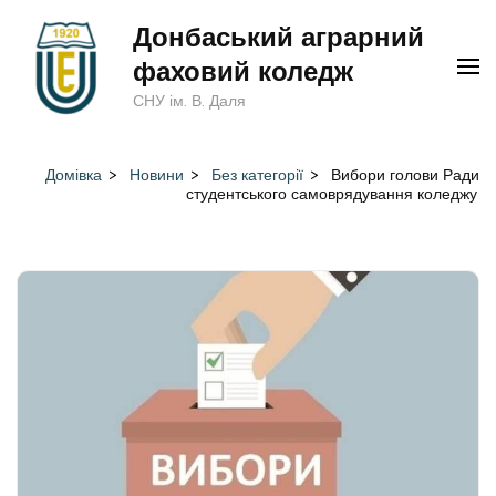
Перейти
Донбаський аграрний
до
фаховий коледж
вмісту
СНУ ім. В. Даля
(натисніть
Enter)
Домівка
>
Новини
>
Без категорії
>
Вибори голови Ради
студентського самоврядування коледжу