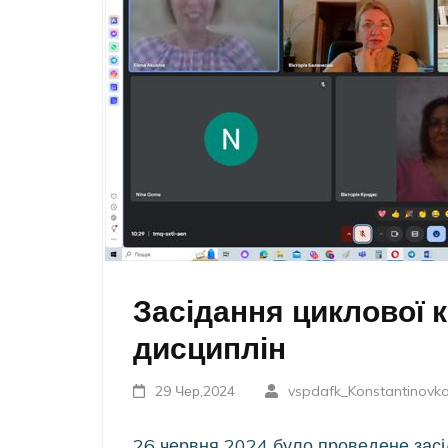
Засідання циклової к
дисциплін
29 Чер,2024
vspdafk_Konstantinovk
26 червня 2024 було проведене засід