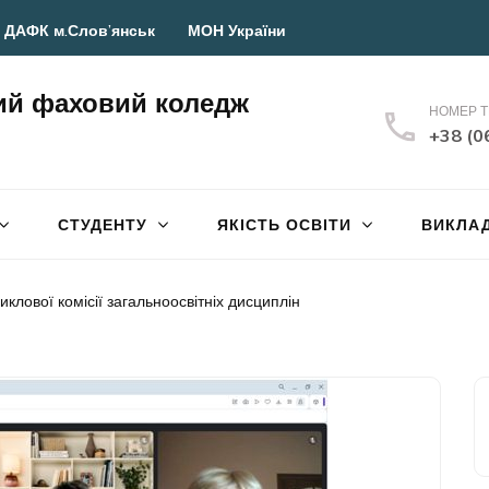
 ДАФК м.Слов’янськ
МОН України
ий фаховий коледж
НОМЕР 
+38 (0
СТУДЕНТУ
ЯКІСТЬ ОСВІТИ
ВИКЛА
иклової комісії загальноосвітніх дисциплін