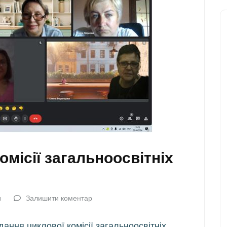
омісії загальноосвітніх
a
Залишити коментар
ання циклової комісії загальноосвітніх