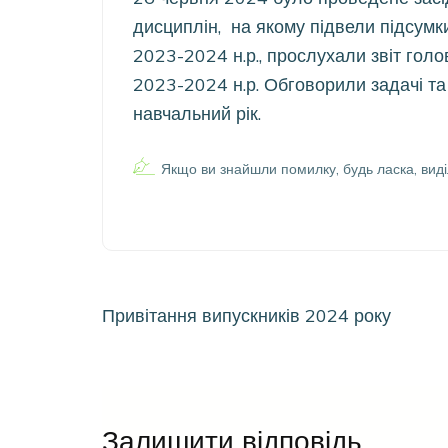
дисциплін, на якому підвели підсумки
2023-2024 н.р., прослухали звіт гол
2023-2024 н.р. Обговорили задачі та
навчальний рік.
Якщо ви знайшли помилку, будь ласка, виді
Навігація
Привітання випускників 2024 року
записів
Залишити відповідь