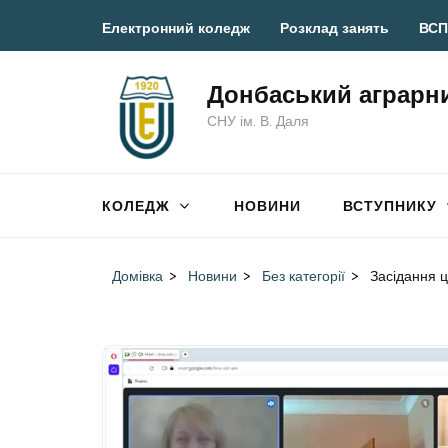
Перейти
Електронний коледж
Розклад занять
ВСП
до
вмісту
Донбаський аграрн
(натисніть
СНУ ім. В. Даля
Enter)
КОЛЕДЖ
НОВИНИ
ВСТУПНИКУ
Домівка
>
Новини
>
Без категорії
>
Засідання ц