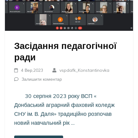
Засідання педагогічної
ради
4 Вер,2023
vspdafk_Konstantinovka
Залишити коментар
30 серпня 2023 року ВСП «
Донбаський аграрний фаховий коледж
СНУ ім. В. Даля» традиційно розпочав
новий навчальний рік …