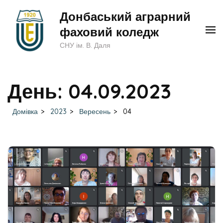
Перейти
Донбаський аграрний
до
фаховий коледж
вмісту
СНУ ім. В. Даля
(натисніть
Enter)
День:
04.09.2023
Домівка
>
2023
>
Вересень
>
04