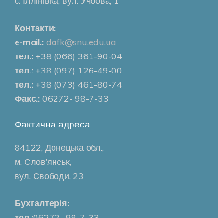
с. Іллінівка, вул. Учбова, 1
Контакти:
e-mail.:
dafk@snu.edu.ua
тел.:
+38 (066) 361-90-04
тел.:
+38 (097) 126-49-00
тел.:
+38 (073) 461-80-74
Факс.:
06272- 98-7-33
Фактична адреса:
84122, Донецька обл.,
м. Слов’янськ,
вул. Свободи, 23
Бухгалтерія:
тел.:
06272- 98-7-33