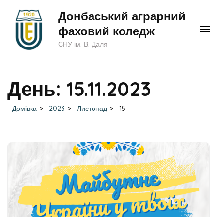
Перейти
Донбаський аграрний
до
фаховий коледж
вмісту
СНУ ім. В. Даля
(натисніть
Enter)
День:
15.11.2023
Домівка
>
2023
>
Листопад
>
15