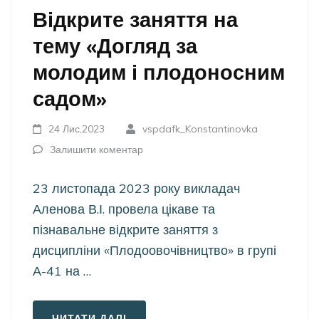
Відкрите заняття на
тему «Догляд за
молодим і плодоносним
садом»
24 Лис,2023
vspdafk_Konstantinovka
Залишити коментар
23 листопада 2023 року викладач
Аленова В.І. провела цікаве та
пізнавальне відкрите заняття з
дисципліни «Плодоовочівництво» в групі
А-41 на …
ЧИТАТИ ДАЛІ