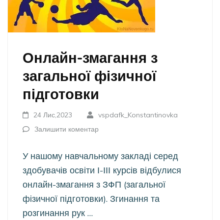
Онлайн-змагання з
загальної фізичної
підготовки
24 Лис,2023
vspdafk_Konstantinovka
Залишити коментар
У нашому навчальному закладі серед
здобувачів освіти І-ІІІ курсів відбулися
онлайн-змагання з ЗФП (загальної
фізичної підготовки). Згинання та
розгинання рук …