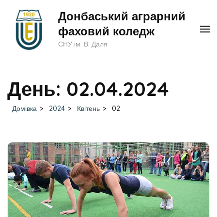
Перейти
Донбаський аграрний
до
фаховий коледж
вмісту
СНУ ім. В. Даля
(натисніть
Enter)
День:
02.04.2024
Домівка
>
2024
>
Квітень
>
02